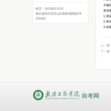
不能
电话：18108613105
高等
湖北省武汉市洪山区黄家湖西路3号
1.
430065
2.
3.
上一篇
下一篇
录取查询
在线报名