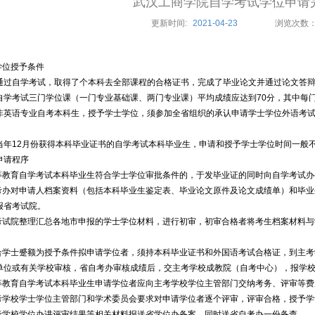
武汉工商学院自学考试学位申请
更新时间:
2021-04-23
浏览次数
学位授予条件
通过自学考试，取得了个本科去全部课程的合格证书，完成了毕业论文并通过论文答
自学考试三门学位课（一门专业基础课、两门专业课）平均成绩应达到70分，其中每门
非英语专业自考本科生，授予学士学位，须参加全省组织的承认申请学士学位外语考
。
当年12月份获得本科毕业证书的自学考试本科毕业生，申请和授予学士学位时间一般不
申请程序
高等教育自学考试本科毕业生符合学士学位审批条件的，于发毕业证的同时向自学考试
自考办对申请人档案资料（包括本科毕业生鉴定表、毕业论文原件及论文成绩单）和毕
报省考试院。
省考试院整理汇总各地市申报的学士学位材料，进行初审，初审合格者将考生档案材料
符合学士蹙额为授予条件拟申请学位者，须持本科毕业证书和外国语考试合格证，到主
单位或有关学校审核，省自考办审核成绩后，交主考学校成教院（自考中心），报学
高等教育自学考试本科毕业生申请学位者应向主考学校学位主管部门交纳考务、评审等
主考学校学士学位主管部门和学术委员会要求对申请学位者逐个评审，评审合格，授予
主考学校学位办讲评审结果等相关材料报送省学位办备案，同时送省自考办一份备查。