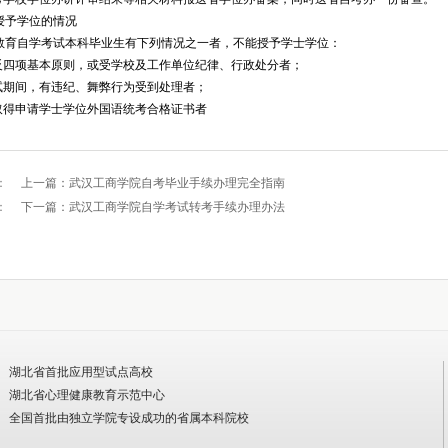
授予学位的情况
教育自学考试本科毕业生有下列情况之一者，不能授予学士学位：
违反四项基本原则，或受学校及工作单位纪律、行政处分者；
考试期间，有违纪、舞弊行为受到处理者；
未取得申请学士学位外国语统考合格证书者
：
上一篇：
武汉工商学院自考毕业手续办理完全指南
：
下一篇：
武汉工商学院自学考试转考手续办理办法
湖北省首批应用型试点高校
湖北省心理健康教育示范中心
全国首批由独立学院专设成功的省属本科院校